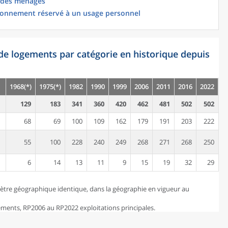
 des ménages
ionnement réservé à un usage personnel
de logements par catégorie en historique depuis
1968(*)
1975(*)
1982
1990
1999
2006
2011
2016
2022
129
183
341
360
420
462
481
502
502
68
69
100
109
162
179
191
203
222
55
100
228
240
249
268
271
268
250
6
14
13
11
9
15
19
32
29
ètre géographique identique, dans la géographie en vigueur au
ents, RP2006 au RP2022 exploitations principales.