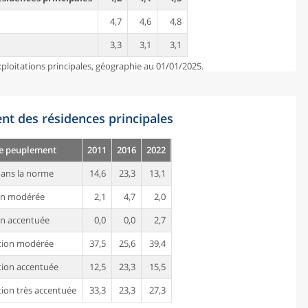
4,7
4,6
4,8
3,3
3,1
3,1
ploitations principales, géographie au 01/01/2025.
nt des résidences principales
de peuplement
2011
2016
2022
ans la norme
14,6
23,3
13,1
on modérée
2,1
4,7
2,0
n accentuée
0,0
0,0
2,7
tion modérée
37,5
25,6
39,4
ion accentuée
12,5
23,3
15,5
ion très accentuée
33,3
23,3
27,3