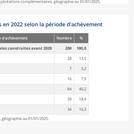
exploitations complémentaires, géographie au 01/01/2025.
s en 2022 selon la période d'achèvement
e d'achèvement
Nombre
%
ales construites avant 2020
208
100,0
28
13,5
7
3,2
16
7,9
84
40,2
39
18,9
34
16,3
e, géographie au 01/01/2025.