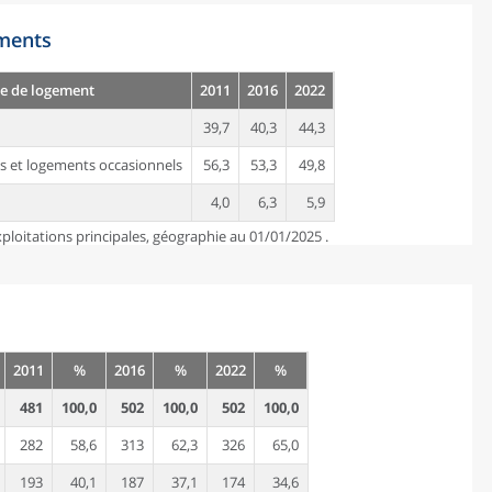
ements
e de logement
2011
2016
2022
39,7
40,3
44,3
s et logements occasionnels
56,3
53,3
49,8
4,0
6,3
5,9
ploitations principales, géographie au 01/01/2025 .
2011
%
2016
%
2022
%
481
100,0
502
100,0
502
100,0
282
58,6
313
62,3
326
65,0
193
40,1
187
37,1
174
34,6