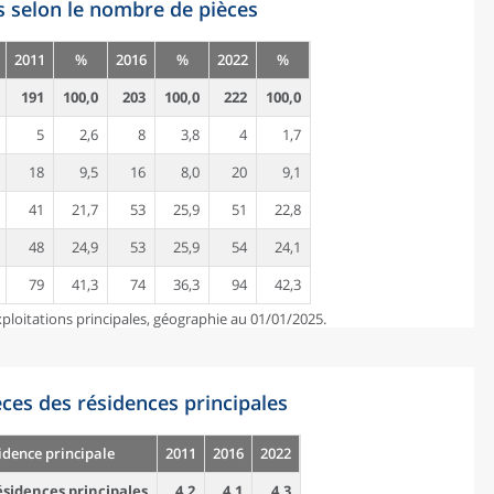
s selon le nombre de pièces
2011
%
2016
%
2022
%
191
100,0
203
100,0
222
100,0
5
2,6
8
3,8
4
1,7
18
9,5
16
8,0
20
9,1
41
21,7
53
25,9
51
22,8
48
24,9
53
25,9
54
24,1
79
41,3
74
36,3
94
42,3
ploitations principales, géographie au 01/01/2025.
es des résidences principales
idence principale
2011
2016
2022
sidences principales
4,2
4,1
4,3