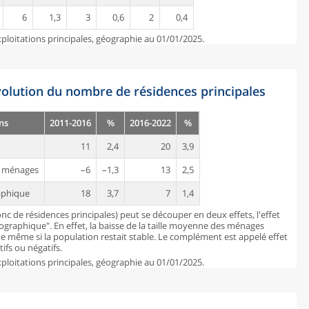
6
1,3
3
0,6
2
0,4
ploitations principales, géographie au 01/01/2025.
évolution du nombre de résidences principales
ns
2011-2016
%
2016-2022
%
11
2,4
20
3,9
es ménages
–6
–1,3
13
2,5
aphique
18
3,7
7
1,4
c de résidences principales) peut se découper en deux effets, l'effet
mographique". En effet, la baisse de la taille moyenne des ménages
 même si la population restait stable. Le complément est appelé effet
ifs ou négatifs.
ploitations principales, géographie au 01/01/2025.