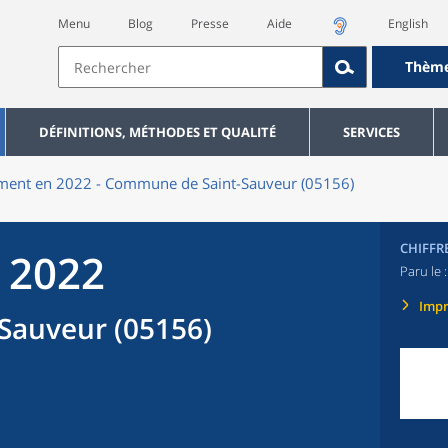
Menu
Blog
Presse
Aide
English
Thèm
DÉFINITIONS, MÉTHODES ET QUALITÉ
SERVICES
ment en 2022 - Commune de Saint-Sauveur (05156)
CHIFFR
 2022
Paru le 
Imp
Sauveur (05156)