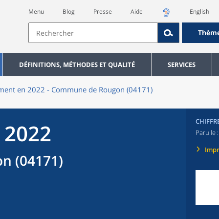
Menu
Blog
Presse
Aide
English
Thèm
DÉFINITIONS, MÉTHODES ET QUALITÉ
SERVICES
ment en 2022 - Commune de Rougon (04171)
CHIFFR
 2022
Paru le 
Imp
n (04171)