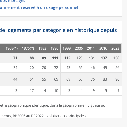
 des ménages
ionnement réservé à un usage personnel
de logements par catégorie en historique depuis
1968(*)
1975(*)
1982
1990
1999
2006
2011
2016
2022
71
88
89
111
115
125
131
137
156
24
20
20
32
43
56
46
49
56
44
51
55
69
69
65
76
83
90
3
17
14
10
3
4
9
5
9
ètre géographique identique, dans la géographie en vigueur au
ents, RP2006 au RP2022 exploitations principales.