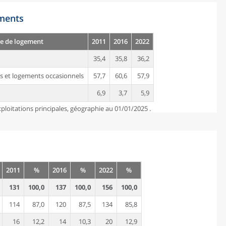
ements
e de logement
2011
2016
2022
35,4
35,8
36,2
s et logements occasionnels
57,7
60,6
57,9
6,9
3,7
5,9
ploitations principales, géographie au 01/01/2025 .
2011
%
2016
%
2022
%
131
100,0
137
100,0
156
100,0
114
87,0
120
87,5
134
85,8
16
12,2
14
10,3
20
12,9