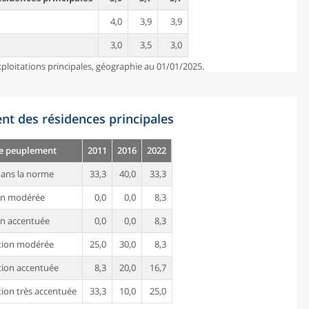
4,0
3,9
3,9
3,0
3,5
3,0
ploitations principales, géographie au 01/01/2025.
nt des résidences principales
de peuplement
2011
2016
2022
ans la norme
33,3
40,0
33,3
on modérée
0,0
0,0
8,3
n accentuée
0,0
0,0
8,3
tion modérée
25,0
30,0
8,3
ion accentuée
8,3
20,0
16,7
ion très accentuée
33,3
10,0
25,0