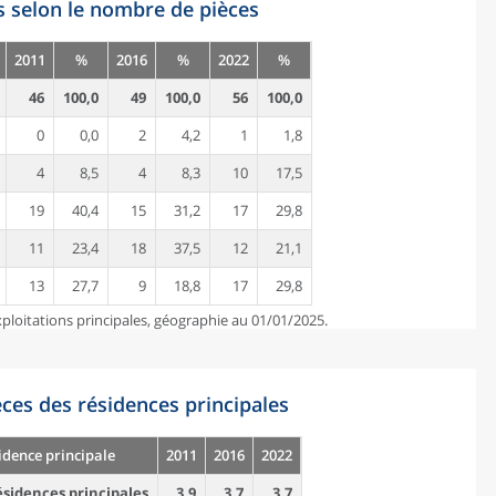
s selon le nombre de pièces
2011
%
2016
%
2022
%
46
100,0
49
100,0
56
100,0
0
0,0
2
4,2
1
1,8
4
8,5
4
8,3
10
17,5
19
40,4
15
31,2
17
29,8
11
23,4
18
37,5
12
21,1
13
27,7
9
18,8
17
29,8
ploitations principales, géographie au 01/01/2025.
es des résidences principales
idence principale
2011
2016
2022
sidences principales
3,9
3,7
3,7