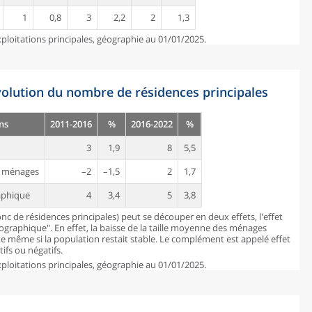
1
0,8
3
2,2
2
1,3
ploitations principales, géographie au 01/01/2025.
évolution du nombre de résidences principales
ns
2011-2016
%
2016-2022
%
3
1,9
8
5,5
es ménages
–2
–1,5
2
1,7
aphique
4
3,4
5
3,8
c de résidences principales) peut se découper en deux effets, l'effet
mographique". En effet, la baisse de la taille moyenne des ménages
 même si la population restait stable. Le complément est appelé effet
ifs ou négatifs.
ploitations principales, géographie au 01/01/2025.