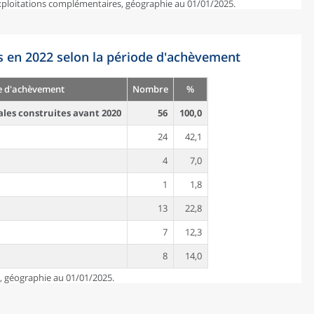
exploitations complémentaires, géographie au 01/01/2025.
s en 2022 selon la période d'achèvement
e d'achèvement
Nombre
%
ales construites avant 2020
56
100,0
24
42,1
4
7,0
1
1,8
13
22,8
7
12,3
8
14,0
e, géographie au 01/01/2025.