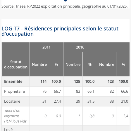
Source : Insee, RP2022 exploitation principale, géographie au 01/01/2025.
LOG T7 - Résidences principales selon le statut
d'occupation
2011
2016
Statut
Nombre
%
Nombre
%
Nombre
%
d'occupation
Ensemble
114
100,0
125
100,0
123
100,0
Propriétaire
76
66,7
83
66,1
82
66,6
Locataire
31
27,4
39
31,5
38
31,0
dont d'un
logement
0
0,0
1
0,8
3
2,4
HLM loué vide
Logé