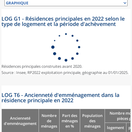
LOG G1 - Résidences principales en 2022 selon le
type de logement et la période d'achèvement
Résidences principales construites avant 2020.
Source : Insee, RP2022 exploitation principale, géographie au 01/01/2025.
LOG T6 - Ancienneté d'emménagement dans la
résidence principale en 2022
Nombre moy
Nombre
Part des
Population
Ancienneté
pièces p
de
ménages
des
d'emménagement
ménages
en %
ménages
logement
p