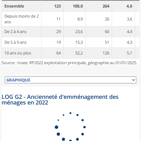
Ensemble
123
100,0
264
4,6
Depuis moins de 2
11
8,9
26
3,6
ans
De 2 à 4 ans
29
23,6
60
4,4
De 5 à 9 ans
19
15,3
51
4,3
10 ans ou plus
64
52,2
126
5,1
Source : Insee, RP2022 exploitation principale, géographie au 01/01/2025.
LOG G2 - Ancienneté d'emménagement des
ménages en 2022