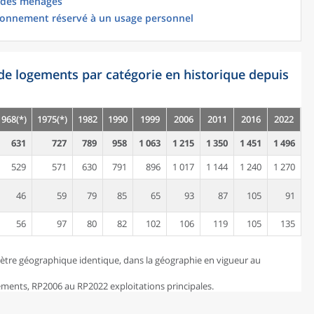
 des ménages
ionnement réservé à un usage personnel
de logements par catégorie en historique depuis
1968(*)
1975(*)
1982
1990
1999
2006
2011
2016
2022
631
727
789
958
1 063
1 215
1 350
1 451
1 496
529
571
630
791
896
1 017
1 144
1 240
1 270
46
59
79
85
65
93
87
105
91
56
97
80
82
102
106
119
105
135
ètre géographique identique, dans la géographie en vigueur au
ents, RP2006 au RP2022 exploitations principales.