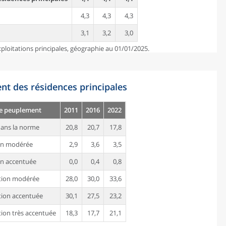
4,3
4,3
4,3
3,1
3,2
3,0
ploitations principales, géographie au 01/01/2025.
nt des résidences principales
de peuplement
2011
2016
2022
ans la norme
20,8
20,7
17,8
on modérée
2,9
3,6
3,5
n accentuée
0,0
0,4
0,8
tion modérée
28,0
30,0
33,6
ion accentuée
30,1
27,5
23,2
ion très accentuée
18,3
17,7
21,1