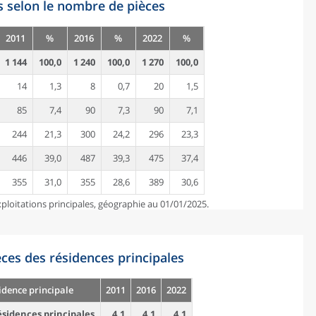
s selon le nombre de pièces
2011
%
2016
%
2022
%
1 144
100,0
1 240
100,0
1 270
100,0
14
1,3
8
0,7
20
1,5
85
7,4
90
7,3
90
7,1
244
21,3
300
24,2
296
23,3
446
39,0
487
39,3
475
37,4
355
31,0
355
28,6
389
30,6
ploitations principales, géographie au 01/01/2025.
es des résidences principales
idence principale
2011
2016
2022
sidences principales
4,1
4,1
4,1