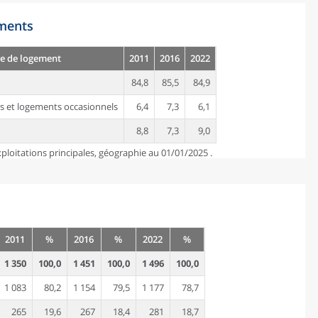
ements
e de logement
2011
2016
2022
84,8
85,5
84,9
s et logements occasionnels
6,4
7,3
6,1
8,8
7,3
9,0
ploitations principales, géographie au 01/01/2025 .
2011
%
2016
%
2022
%
1 350
100,0
1 451
100,0
1 496
100,0
1 083
80,2
1 154
79,5
1 177
78,7
265
19,6
267
18,4
281
18,7