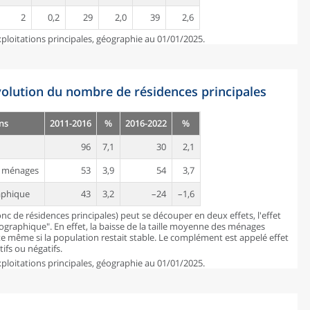
2
0,2
29
2,0
39
2,6
ploitations principales, géographie au 01/01/2025.
évolution du nombre de résidences principales
ns
2011-2016
%
2016-2022
%
96
7,1
30
2,1
es ménages
53
3,9
54
3,7
aphique
43
3,2
–24
–1,6
c de résidences principales) peut se découper en deux effets, l'effet
mographique". En effet, la baisse de la taille moyenne des ménages
 même si la population restait stable. Le complément est appelé effet
ifs ou négatifs.
ploitations principales, géographie au 01/01/2025.