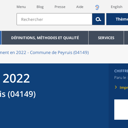
Menu
Blog
Presse
Aide
English
Thèm
DÉFINITIONS, MÉTHODES ET QUALITÉ
SERVICES
ment en 2022 - Commune de Peyruis (04149)
CHIFFR
 2022
Paru le 
Imp
s (04149)