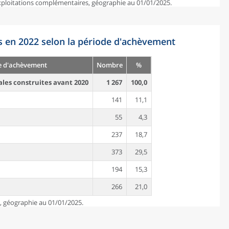
exploitations complémentaires, géographie au 01/01/2025.
s en 2022 selon la période d'achèvement
e d'achèvement
Nombre
%
ales construites avant 2020
1 267
100,0
141
11,1
55
4,3
237
18,7
373
29,5
194
15,3
266
21,0
e, géographie au 01/01/2025.