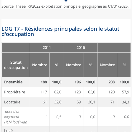
Source : Insee, RP2022 exploitation principale, géographie au 01/01/2025.
LOG T7 - Résidences principales selon le statut
d'occupation
2011
2016
Statut
Nombre
%
Nombre
%
Nombre
%
d'occupation
Ensemble
188
100,0
196
100,0
208
100,0
Propriétaire
117
62,0
123
63,0
120
57,9
Locataire
61
32,6
59
30,1
71
34,3
dont d'un
logement
1
0,5
0
0,0
0
0,0
HLM loué vide
Logé