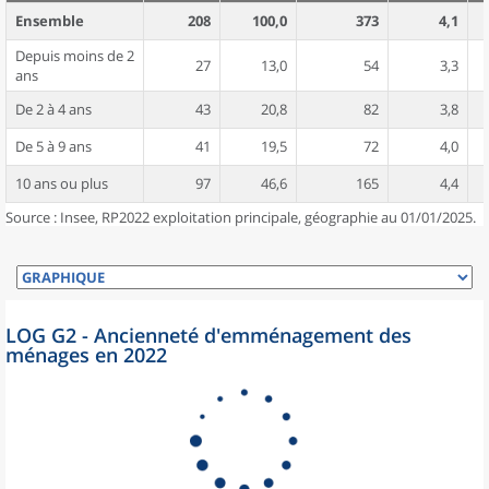
Ensemble
208
100,0
373
4,1
Depuis moins de 2
27
13,0
54
3,3
ans
De 2 à 4 ans
43
20,8
82
3,8
De 5 à 9 ans
41
19,5
72
4,0
10 ans ou plus
97
46,6
165
4,4
Source : Insee, RP2022 exploitation principale, géographie au 01/01/2025.
LOG G2 - Ancienneté d'emménagement des
ménages en 2022