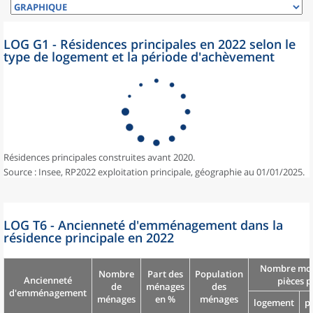
LOG G1 - Résidences principales en 2022 selon le
type de logement et la période d'achèvement
Résidences principales construites avant 2020.
Source : Insee, RP2022 exploitation principale, géographie au 01/01/2025.
LOG T6 - Ancienneté d'emménagement dans la
résidence principale en 2022
Nombre moy
Nombre
Part des
Population
Ancienneté
pièces p
de
ménages
des
d'emménagement
ménages
en %
ménages
logement
p