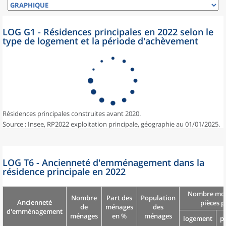
LOG G1 - Résidences principales en 2022 selon le
type de logement et la période d'achèvement
Résidences principales construites avant 2020.
Source : Insee, RP2022 exploitation principale, géographie au 01/01/2025.
LOG T6 - Ancienneté d'emménagement dans la
résidence principale en 2022
Nombre moy
Nombre
Part des
Population
Ancienneté
pièces p
de
ménages
des
d'emménagement
ménages
en %
ménages
logement
p