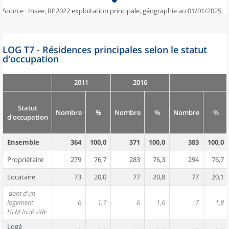
Source : Insee, RP2022 exploitation principale, géographie au 01/01/2025.
LOG T7 - Résidences principales selon le statut
d'occupation
2011
2016
Statut
Nombre
%
Nombre
%
Nombre
%
d'occupation
Ensemble
364
100,0
371
100,0
383
100,0
Propriétaire
279
76,7
283
76,3
294
76,7
Locataire
73
20,0
77
20,8
77
20,1
dont d'un
logement
6
1,7
6
1,6
7
1,8
HLM loué vide
Logé