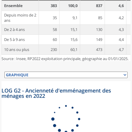
Ensemble
383
100,0
837
4,6
Depuis moins de 2
35
9,1
85
4,2
ans
De 2 à 4 ans
58
15,1
130
4,3
De 5 à 9 ans
60
15,6
149
4,4
10 ans ou plus
230
60,1
473
4,7
Source : Insee, RP2022 exploitation principale, géographie au 01/01/2025.
LOG G2 - Ancienneté d'emménagement des
ménages en 2022