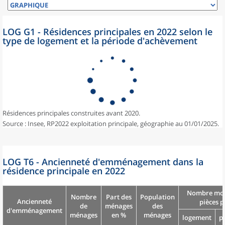
LOG G1 - Résidences principales en 2022 selon le
type de logement et la période d'achèvement
Résidences principales construites avant 2020.
Source : Insee, RP2022 exploitation principale, géographie au 01/01/2025.
LOG T6 - Ancienneté d'emménagement dans la
résidence principale en 2022
Nombre moy
Nombre
Part des
Population
Ancienneté
pièces p
de
ménages
des
d'emménagement
ménages
en %
ménages
logement
p