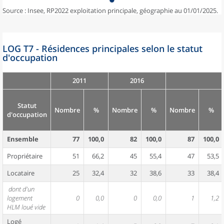
Source : Insee, RP2022 exploitation principale, géographie au 01/01/2025.
LOG T7 - Résidences principales selon le statut
d'occupation
2011
2016
Statut
Nombre
%
Nombre
%
Nombre
%
d'occupation
Ensemble
77
100,0
82
100,0
87
100,0
Propriétaire
51
66,2
45
55,4
47
53,5
Locataire
25
32,4
32
38,6
33
38,4
dont d'un
logement
0
0,0
0
0,0
1
1,2
HLM loué vide
Logé