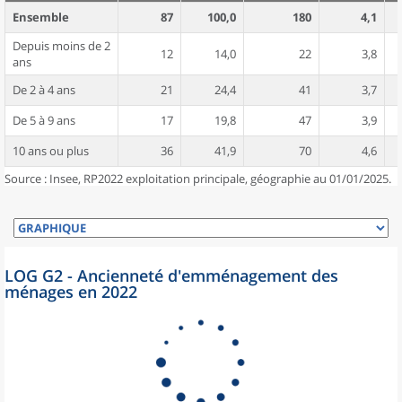
Ensemble
87
100,0
180
4,1
Depuis moins de 2
12
14,0
22
3,8
ans
De 2 à 4 ans
21
24,4
41
3,7
De 5 à 9 ans
17
19,8
47
3,9
10 ans ou plus
36
41,9
70
4,6
Source : Insee, RP2022 exploitation principale, géographie au 01/01/2025.
LOG G2 - Ancienneté d'emménagement des
ménages en 2022