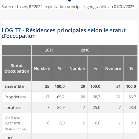
Source : Insee, RP2022 exploitation principale, géographie au 01/01/2025.
LOG T7 - Résidences principales selon le statut
d'occupation
2011
2016
Statut
Nombre
%
Nombre
%
Nombre
%
d'occupation
Ensemble
25
100,0
29
100,0
31
100,0
Propriétaire
17
69,2
20
68,7
21
66,7
Locataire
7
26,9
7
25,0
7
23,3
dont d'un
logement
0
0,0
0
0,0
1
3,3
HLM loué vide
Logé