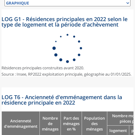
LOG G1 - Résidences principales en 2022 selon le
type de logement et la période d'achèvement
Résidences principales construites avant 2020.
Source : Insee, RP2022 exploitation principale, géographie au 01/01/2025.
LOG T6 - Ancienneté d'emménagement dans la
résidence principale en 2022
Nombre moy
Nombre
Part des
Population
Ancienneté
pièces p
de
ménages
des
d'emménagement
ménages
en %
ménages
logement
p