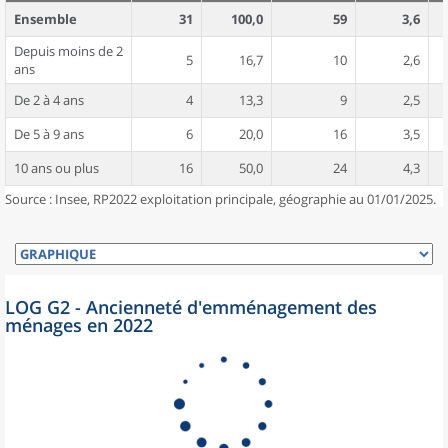
Ensemble
31
100,0
59
3,6
Depuis moins de 2
5
16,7
10
2,6
ans
De 2 à 4 ans
4
13,3
9
2,5
De 5 à 9 ans
6
20,0
16
3,5
10 ans ou plus
16
50,0
24
4,3
Source : Insee, RP2022 exploitation principale, géographie au 01/01/2025.
LOG G2 - Ancienneté d'emménagement des
ménages en 2022