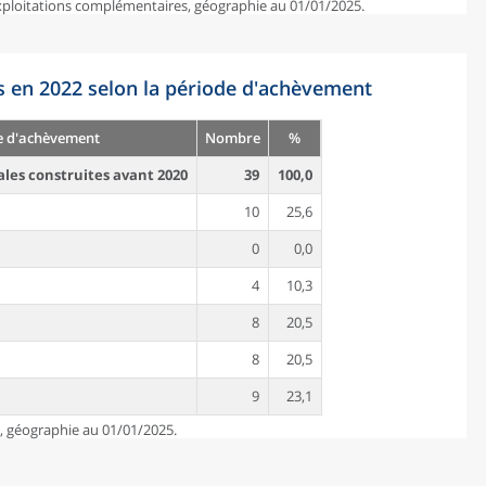
exploitations complémentaires, géographie au 01/01/2025.
s en 2022 selon la période d'achèvement
e d'achèvement
Nombre
%
ales construites avant 2020
39
100,0
10
25,6
0
0,0
4
10,3
8
20,5
8
20,5
9
23,1
e, géographie au 01/01/2025.