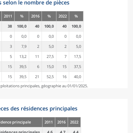
s selon le nombre de pièces
2011
%
2016
%
2022
%
38
100,0
40
100,0
40
100,0
0
0,0
0
0,0
0
0,0
3
7,9
2
5,0
2
5,0
5
13,2
11
27,5
7
17,5
15
39,5
6
15,0
15
37,5
15
39,5
21
52,5
16
40,0
ploitations principales, géographie au 01/01/2025.
es des résidences principales
idence principale
2011
2016
2022
sidences principales
4,6
4,7
4,4