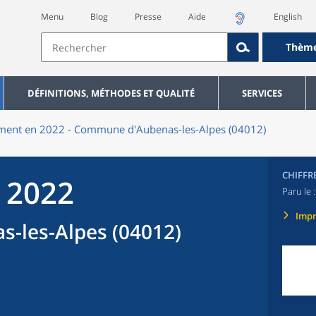
Menu
Blog
Presse
Aide
English
Thèm
DÉFINITIONS, MÉTHODES ET QUALITÉ
SERVICES
ment en 2022 - Commune d'Aubenas-les-Alpes (04012)
CHIFFR
 2022
Paru le 
Imp
-les-Alpes (04012)