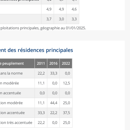
4,9
4,9
4,6
3,7
3,0
3,3
ploitations principales, géographie au 01/01/2025.
nt des résidences principales
de peuplement
2011
2016
2022
ans la norme
22,2
33,3
0,0
on modérée
11,1
0,0
12,5
n accentuée
0,0
0,0
0,0
tion modérée
11,1
44,4
25,0
ion accentuée
33,3
22,2
37,5
ion très accentuée
22,2
0,0
25,0