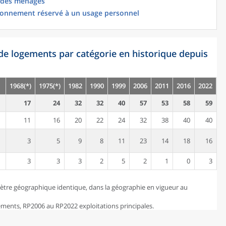
 des ménages
ionnement réservé à un usage personnel
de logements par catégorie en historique depuis
1968(*)
1975(*)
1982
1990
1999
2006
2011
2016
2022
17
24
32
32
40
57
53
58
59
11
16
20
22
24
32
38
40
40
3
5
9
8
11
23
14
18
16
3
3
3
2
5
2
1
0
3
ètre géographique identique, dans la géographie en vigueur au
ents, RP2006 au RP2022 exploitations principales.