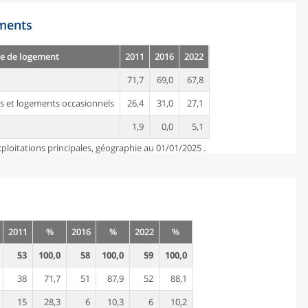
ements
e de logement
2011
2016
2022
71,7
69,0
67,8
s et logements occasionnels
26,4
31,0
27,1
1,9
0,0
5,1
ploitations principales, géographie au 01/01/2025 .
2011
%
2016
%
2022
%
53
100,0
58
100,0
59
100,0
38
71,7
51
87,9
52
88,1
15
28,3
6
10,3
6
10,2