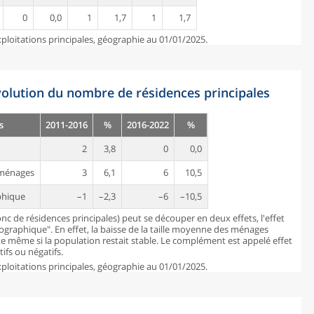
0
0,0
1
1,7
1
1,7
ploitations principales, géographie au 01/01/2025.
évolution du nombre de résidences principales
s
2011-2016
%
2016-2022
%
2
3,8
0
0,0
s ménages
3
6,1
6
10,5
phique
–1
–2,3
–6
–10,5
c de résidences principales) peut se découper en deux effets, l'effet
mographique". En effet, la baisse de la taille moyenne des ménages
 même si la population restait stable. Le complément est appelé effet
ifs ou négatifs.
ploitations principales, géographie au 01/01/2025.