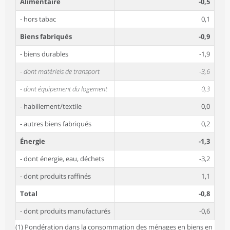
Alimentaire
-0,5
- hors tabac
0,1
Biens fabriqués
-0,9
- biens durables
-1,9
- dont matériels de transport
-3,6
- dont équipement du logement
0,3
- habillement/textile
0,0
- autres biens fabriqués
0,2
Énergie
-1,3
- dont énergie, eau, déchets
-3,2
- dont produits raffinés
1,1
Total
-0,8
- dont produits manufacturés
-0,6
(1) Pondération dans la consommation des ménages en biens en