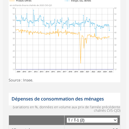
Produits raffinés
Énergie, eau, déchets
en milliards d'euros chaînés de 2020 CVS-CJO
6,0
6,0
5,5
5,5
5,0
5,0
4,5
4,5
4,0
4,0
3,5
3,5
3,0
3,0
2,5
2,5
2,0
2,0
1,5
1,5
1,0
1,0
2009
2010
2011
2012
2013
2014
2015
2016
2017
2018
2019
2020
2021
2022
2023
2024
2025
Source : Insee.
Dépenses de consommation des ménages
(variations en %, données en volume aux prix de l’année précédente
chaînés CVS-CJO)