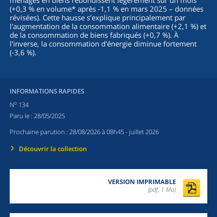
ménages en biens rebondissent légèrement sur un mois
(+0,3 % en volume* après ‑1,1 % en mars 2025 – données
révisées). Cette hausse s’explique principalement par
l'augmentation de la consommation alimentaire (+2,1 %) et
de la consommation de biens fabriqués (+0,7 %). À
l'inverse, la consommation d'énergie diminue fortement
(‑3,6 %).
INFORMATIONS RAPIDES
o
N
134
Paru le :
28/05/2025
Prochaine parution :
28/08/2026 à 08h45
- juillet 2026
Découvrir la collection
VERSION IMPRIMABLE
(pdf, 1 Mo)