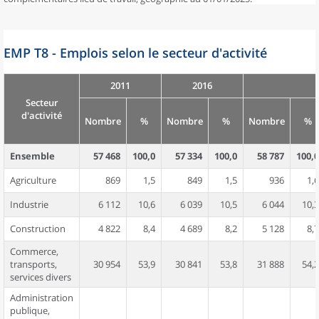
EMP T8 - Emplois selon le secteur d'activité
2011
2016
Secteur
d'activité
Nombre
%
Nombre
%
Nombre
%
Ensemble
57 468
100,0
57 334
100,0
58 787
100,0
Agriculture
869
1,5
849
1,5
936
1,6
Industrie
6 112
10,6
6 039
10,5
6 044
10,3
Construction
4 822
8,4
4 689
8,2
5 128
8,7
Commerce,
transports,
30 954
53,9
30 841
53,8
31 888
54,2
services divers
Administration
publique,