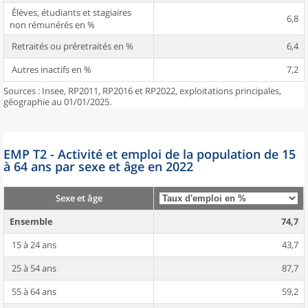
Élèves, étudiants et stagiaires
6,8
non rémunérés en %
Retraités ou préretraités en %
6,4
Autres inactifs en %
7,2
Sources : Insee, RP2011, RP2016 et RP2022, exploitations principales,
géographie au 01/01/2025.
EMP T2 - Activité et emploi de la population de 15
à 64 ans par sexe et âge en 2022
Sexe et âge
Ensemble
74,7
15 à 24 ans
43,7
25 à 54 ans
87,7
55 à 64 ans
59,2