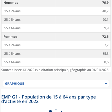
Hommes
76,9
15 à 24 ans
48,7
25 à 54 ans
90,1
55 à 64 ans
59,9
Femmes
72,5
15 à 24 ans
37,7
25 à 54 ans
85,3
55 à 64 ans
58,6
Source : Insee, RP2022 exploitation principale, géographie au 01/01/2025.
EMP G1 - Population de 15 à 64 ans par type
d'activité en 2022