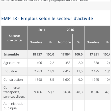
EMP T8 - Emplois selon le secteur d'activité
2011
2016
Secteur
d'activité
Nombre
%
Nombre
%
Nombre
%
Ensemble
18 727
100,0
17 864
100,0
17 851
100,0
Agriculture
406
2,2
358
2,0
358
2,0
Industrie
2 783
14,9
2 417
13,5
2 475
13,9
Construction
1 598
8,5
1 600
9,0
1 945
10,9
Commerce,
transports,
9 406
50,2
8 634
48,3
8 516
47,7
services divers
Administration
publique,