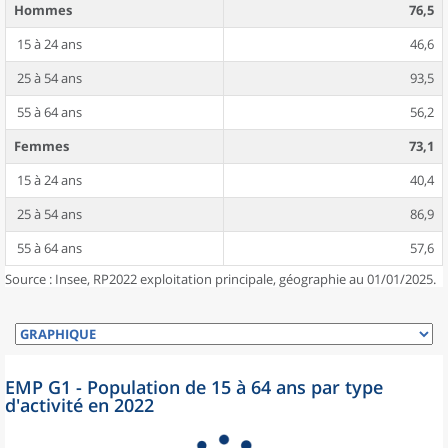
Hommes
76,5
15 à 24 ans
46,6
25 à 54 ans
93,5
55 à 64 ans
56,2
Femmes
73,1
15 à 24 ans
40,4
25 à 54 ans
86,9
55 à 64 ans
57,6
Source : Insee, RP2022 exploitation principale, géographie au 01/01/2025.
EMP G1 - Population de 15 à 64 ans par type
d'activité en 2022