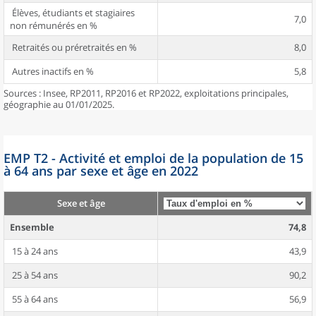
Élèves, étudiants et stagiaires
7,0
non rémunérés en %
Retraités ou préretraités en %
8,0
Autres inactifs en %
5,8
Sources : Insee, RP2011, RP2016 et RP2022, exploitations principales,
géographie au 01/01/2025.
EMP T2 - Activité et emploi de la population de 15
à 64 ans par sexe et âge en 2022
Sexe et âge
Ensemble
74,8
15 à 24 ans
43,9
25 à 54 ans
90,2
55 à 64 ans
56,9