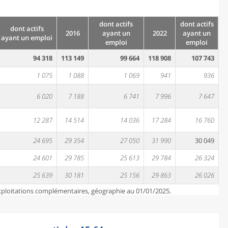
dont actifs
dont actifs
dont actifs
2016
ayant un
2022
ayant un
ayant un emploi
emploi
emploi
94 318
113 149
99 664
118 908
107 743
1 075
1 088
1 069
941
936
6 020
7 188
6 741
7 996
7 647
12 287
14 514
14 036
17 284
16 760
24 695
29 354
27 050
31 990
30 049
24 601
29 785
25 613
29 784
26 324
25 639
30 181
25 156
29 863
26 026
exploitations complémentaires, géographie au 01/01/2025.