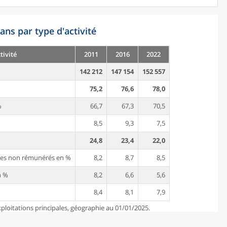
ans par type d'activité
tivité
2011
2016
2022
142 212
147 154
152 557
75,2
76,6
78,0
%
66,7
67,3
70,5
8,5
9,3
7,5
24,8
23,4
22,0
aires non rémunérés en %
8,2
8,7
8,5
n %
8,2
6,6
5,6
8,4
8,1
7,9
ploitations principales, géographie au 01/01/2025.