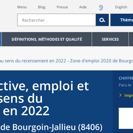
Menu
Blog
Presse
Aide
English
Thèm
DÉFINITIONS, MÉTHODES ET QUALITÉ
SERVICES
au sens du recensement en 2022 - Zone d'emploi 2020 de Bourgoi
CHIFFR
tive, emploi et
Paru le 
sens du
Imp
 en 2022
de Bourgoin-Jallieu (8406)