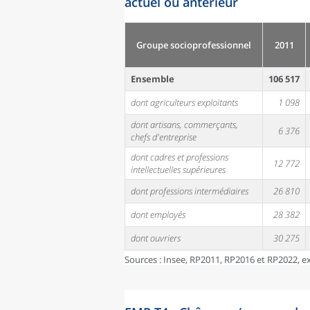
actuel ou antérieur
Groupe socioprofessionnel
2011
Ensemble
106 517
dont agriculteurs exploitants
1 098
dont artisans, commerçants,
6 376
chefs d'entreprise
dont cadres et professions
12 772
intellectuelles supérieures
dont professions intermédiaires
26 810
dont employés
28 382
dont ouvriers
30 275
Sources : Insee, RP2011, RP2016 et RP2022, 