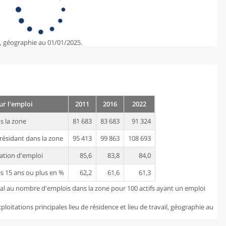
e, géographie au 01/01/2025.
ur l'emploi
2011
2016
2022
 la zone
81 683
83 683
91 324
résidant dans la zone
95 413
99 863
108 693
ation d'emploi
85,6
83,8
84,0
es 15 ans ou plus en %
62,2
61,6
61,3
gal au nombre d'emplois dans la zone pour 100 actifs ayant un emploi
loitations principales lieu de résidence et lieu de travail, géographie au