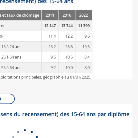
recensement) des 15-64 ans
 et taux de chômage
2011
2016
2022
rs
12 147
13 744
11 399
 %
11,4
12,2
9,6
15 à 24 ans
25,2
26,6
19,5
25 à 54 ans
9,5
10,5
8,4
55 à 64 ans
9,2
10,0
8,0
ploitations principales, géographie au 01/01/2025.
U
sens du recensement) des 15-64 ans par diplôme