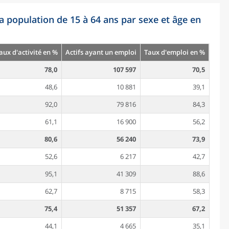
la population de 15 à 64 ans par sexe et âge en
aux d'activité en %
Actifs ayant un emploi
Taux d'emploi en %
78,0
107 597
70,5
48,6
10 881
39,1
92,0
79 816
84,3
61,1
16 900
56,2
80,6
56 240
73,9
52,6
6 217
42,7
95,1
41 309
88,6
62,7
8 715
58,3
75,4
51 357
67,2
44,1
4 665
35,1