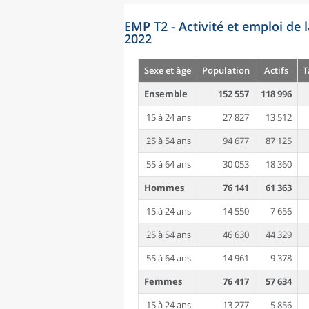
EMP T2 - Activité et emploi de 
2022
Sexe et âge
Population
Actifs
T
Ensemble
152 557
118 996
15 à 24 ans
27 827
13 512
25 à 54 ans
94 677
87 125
55 à 64 ans
30 053
18 360
Hommes
76 141
61 363
15 à 24 ans
14 550
7 656
25 à 54 ans
46 630
44 329
55 à 64 ans
14 961
9 378
Femmes
76 417
57 634
15 à 24 ans
13 277
5 856