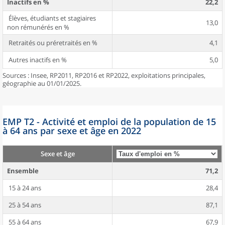
Inactifs en %
22,2
Élèves, étudiants et stagiaires
13,0
non rémunérés en %
Retraités ou préretraités en %
4,1
Autres inactifs en %
5,0
Sources : Insee, RP2011, RP2016 et RP2022, exploitations principales,
géographie au 01/01/2025.
EMP T2 - Activité et emploi de la population de 15
à 64 ans par sexe et âge en 2022
Sexe et âge
Ensemble
71,2
15 à 24 ans
28,4
25 à 54 ans
87,1
55 à 64 ans
67,9