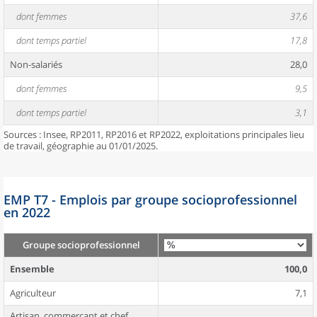
dont femmes
37,6
dont temps partiel
17,8
Non-salariés
28,0
dont femmes
9,5
dont temps partiel
3,1
Sources : Insee, RP2011, RP2016 et RP2022, exploitations principales lieu
de travail, géographie au 01/01/2025.
EMP T7 - Emplois par groupe socioprofessionnel
en 2022
Groupe socioprofessionnel
Ensemble
100,0
Agriculteur
7,1
Artisan, commerçant et chef