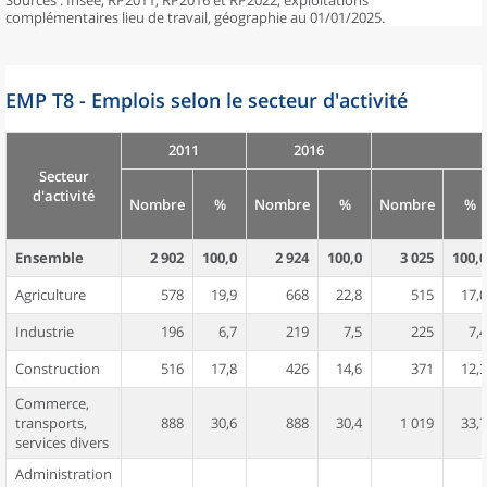
Sources : Insee, RP2011, RP2016 et RP2022, exploitations
complémentaires lieu de travail, géographie au 01/01/2025.
EMP T8 - Emplois selon le secteur d'activité
2011
2016
Secteur
d'activité
Nombre
%
Nombre
%
Nombre
%
Ensemble
2 902
100,0
2 924
100,0
3 025
100,0
Agriculture
578
19,9
668
22,8
515
17,0
Industrie
196
6,7
219
7,5
225
7,4
Construction
516
17,8
426
14,6
371
12,3
Commerce,
transports,
888
30,6
888
30,4
1 019
33,7
services divers
Administration