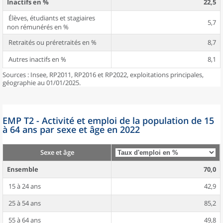
Inactifs en %
22,5
Élèves, étudiants et stagiaires
5,7
non rémunérés en %
Retraités ou préretraités en %
8,7
Autres inactifs en %
8,1
Sources : Insee, RP2011, RP2016 et RP2022, exploitations principales,
géographie au 01/01/2025.
EMP T2 - Activité et emploi de la population de 15
à 64 ans par sexe et âge en 2022
Sexe et âge
Ensemble
70,0
15 à 24 ans
42,9
25 à 54 ans
85,2
55 à 64 ans
49,8