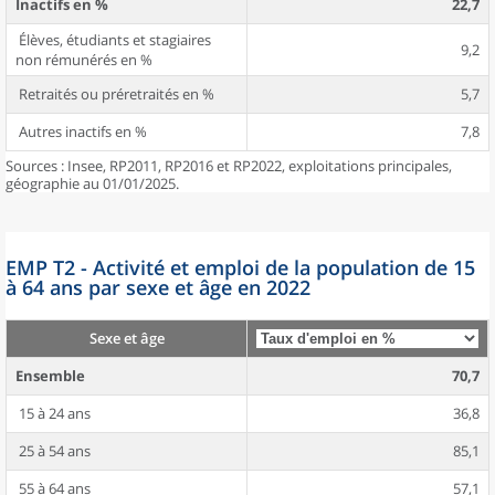
Inactifs en %
22,7
Élèves, étudiants et stagiaires
9,2
non rémunérés en %
Retraités ou préretraités en %
5,7
Autres inactifs en %
7,8
Sources : Insee, RP2011, RP2016 et RP2022, exploitations principales,
géographie au 01/01/2025.
EMP T2 - Activité et emploi de la population de 15
à 64 ans par sexe et âge en 2022
Sexe et âge
Ensemble
70,7
15 à 24 ans
36,8
25 à 54 ans
85,1
55 à 64 ans
57,1