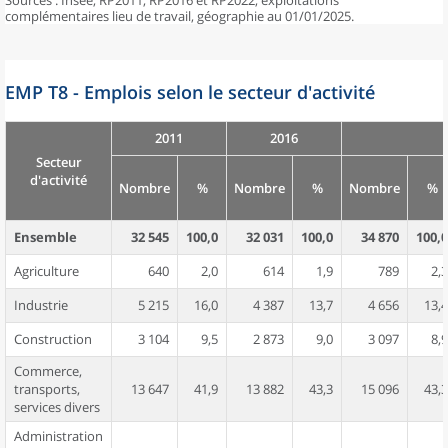
Sources : Insee, RP2011, RP2016 et RP2022, exploitations
complémentaires lieu de travail, géographie au 01/01/2025.
EMP T8 - Emplois selon le secteur d'activité
2011
2016
Secteur
d'activité
Nombre
%
Nombre
%
Nombre
%
Ensemble
32 545
100,0
32 031
100,0
34 870
100,0
Agriculture
640
2,0
614
1,9
789
2,3
Industrie
5 215
16,0
4 387
13,7
4 656
13,4
Construction
3 104
9,5
2 873
9,0
3 097
8,9
Commerce,
transports,
13 647
41,9
13 882
43,3
15 096
43,3
services divers
Administration