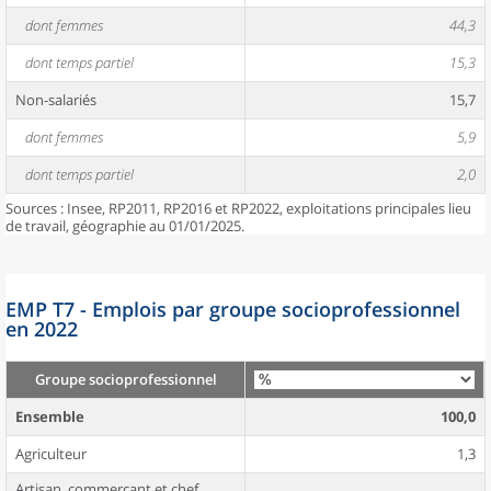
dont femmes
44,3
dont temps partiel
15,3
Non-salariés
15,7
dont femmes
5,9
dont temps partiel
2,0
Sources : Insee, RP2011, RP2016 et RP2022, exploitations principales lieu
de travail, géographie au 01/01/2025.
EMP T7 - Emplois par groupe socioprofessionnel
en 2022
Groupe socioprofessionnel
Ensemble
100,0
Agriculteur
1,3
Artisan, commerçant et chef