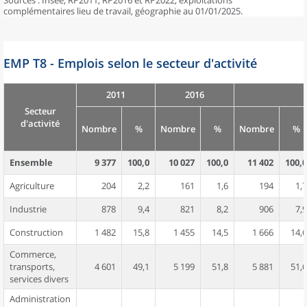
Sources : Insee, RP2011, RP2016 et RP2022, exploitations
complémentaires lieu de travail, géographie au 01/01/2025.
EMP T8 - Emplois selon le secteur d'activité
2011
2016
Secteur
d'activité
Nombre
%
Nombre
%
Nombre
%
Ensemble
9 377
100,0
10 027
100,0
11 402
100,0
Agriculture
204
2,2
161
1,6
194
1,7
Industrie
878
9,4
821
8,2
906
7,9
Construction
1 482
15,8
1 455
14,5
1 666
14,6
Commerce,
transports,
4 601
49,1
5 199
51,8
5 881
51,6
services divers
Administration