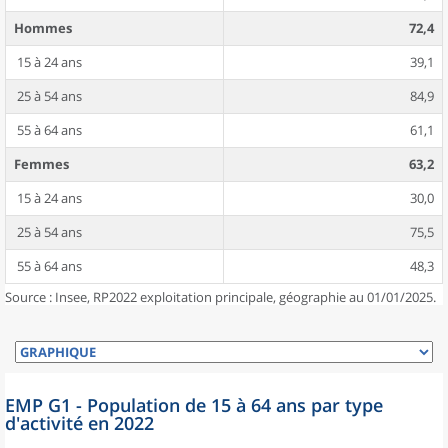
Hommes
72,4
15 à 24 ans
39,1
25 à 54 ans
84,9
55 à 64 ans
61,1
Femmes
63,2
15 à 24 ans
30,0
25 à 54 ans
75,5
55 à 64 ans
48,3
Source : Insee, RP2022 exploitation principale, géographie au 01/01/2025.
EMP G1 - Population de 15 à 64 ans par type
d'activité en 2022