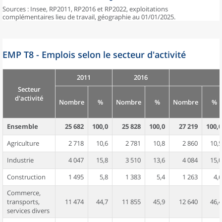
Sources : Insee, RP2011, RP2016 et RP2022, exploitations
complémentaires lieu de travail, géographie au 01/01/2025.
EMP T8 - Emplois selon le secteur d'activité
2011
2016
Secteur
d'activité
Nombre
%
Nombre
%
Nombre
%
Ensemble
25 682
100,0
25 828
100,0
27 219
100,0
Agriculture
2 718
10,6
2 781
10,8
2 860
10,5
Industrie
4 047
15,8
3 510
13,6
4 084
15,0
Construction
1 495
5,8
1 383
5,4
1 263
4,6
Commerce,
transports,
11 474
44,7
11 855
45,9
12 640
46,4
services divers