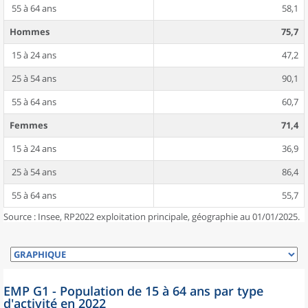
55 à 64 ans
58,1
Hommes
75,7
15 à 24 ans
47,2
25 à 54 ans
90,1
55 à 64 ans
60,7
Femmes
71,4
15 à 24 ans
36,9
25 à 54 ans
86,4
55 à 64 ans
55,7
Source : Insee, RP2022 exploitation principale, géographie au 01/01/2025.
EMP G1 - Population de 15 à 64 ans par type
d'activité en 2022