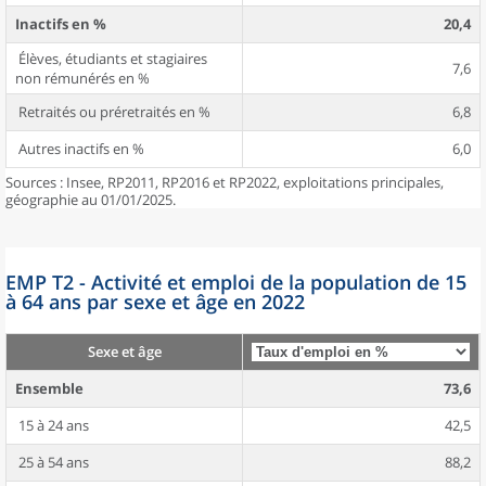
Inactifs en %
20,4
Élèves, étudiants et stagiaires
7,6
non rémunérés en %
Retraités ou préretraités en %
6,8
Autres inactifs en %
6,0
Sources : Insee, RP2011, RP2016 et RP2022, exploitations principales,
géographie au 01/01/2025.
EMP T2 - Activité et emploi de la population de 15
à 64 ans par sexe et âge en 2022
Sexe et âge
Ensemble
73,6
15 à 24 ans
42,5
25 à 54 ans
88,2