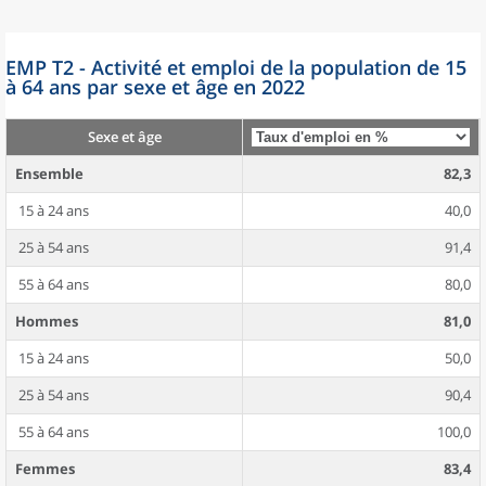
EMP T2 - Activité et emploi de la population de 15
à 64 ans par sexe et âge en 2022
Sexe et âge
Ensemble
82,3
15 à 24 ans
40,0
25 à 54 ans
91,4
55 à 64 ans
80,0
Hommes
81,0
15 à 24 ans
50,0
25 à 54 ans
90,4
55 à 64 ans
100,0
Femmes
83,4