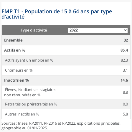
EMP T1 - Population de 15 à 64 ans par type
d'activité
Type d'activité
Ensemble
32
Actifs en %
85,4
Actifs ayant un emploi en %
82,3
Chômeurs en %
3,1
Inactifs en %
14,6
Élèves, étudiants et stagiaires
8,8
non rémunérés en %
Retraités ou préretraités en %
0,0
Autres inactifs en %
5,8
Sources : Insee, RP2011, RP2016 et RP2022, exploitations principales,
géographie au 01/01/2025.