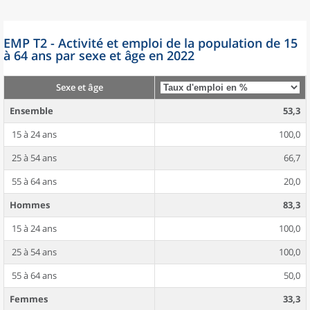
EMP T2 - Activité et emploi de la population de 15
à 64 ans par sexe et âge en 2022
Sexe et âge
Ensemble
53,3
15 à 24 ans
100,0
25 à 54 ans
66,7
55 à 64 ans
20,0
Hommes
83,3
15 à 24 ans
100,0
25 à 54 ans
100,0
55 à 64 ans
50,0
Femmes
33,3