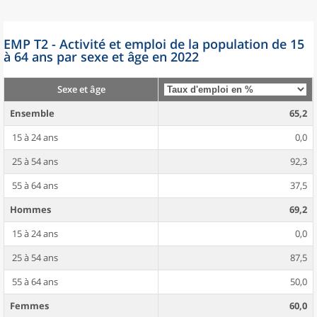
EMP T2 - Activité et emploi de la population de 15
à 64 ans par sexe et âge en 2022
Sexe et âge
Ensemble
65,2
15 à 24 ans
0,0
25 à 54 ans
92,3
55 à 64 ans
37,5
Hommes
69,2
15 à 24 ans
0,0
25 à 54 ans
87,5
55 à 64 ans
50,0
Femmes
60,0