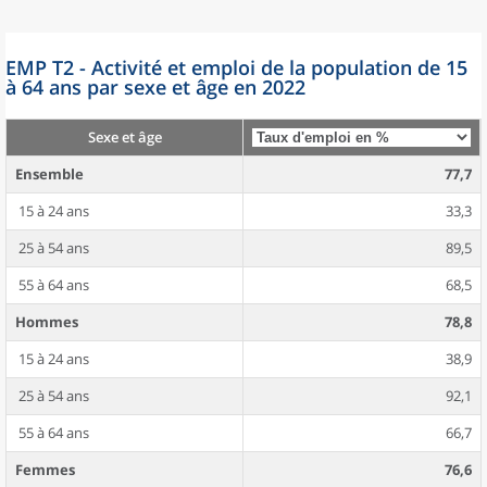
EMP T2 - Activité et emploi de la population de 15
à 64 ans par sexe et âge en 2022
Sexe et âge
Ensemble
77,7
15 à 24 ans
33,3
25 à 54 ans
89,5
55 à 64 ans
68,5
Hommes
78,8
15 à 24 ans
38,9
25 à 54 ans
92,1
55 à 64 ans
66,7
Femmes
76,6