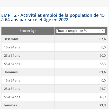
EMP T2 - Activité et emploi de la population de 15
à 64 ans par sexe et âge en 2022
Sexe et âge
Ensemble
67,6
15 à 24 ans
0,0
25 à 54 ans
90,0
55 à 64 ans
58,3
Hommes
63,6
15 à 24 ans
0,0
25 à 54 ans
91,7
55 à 64 ans
42,9
Femmes
73,3