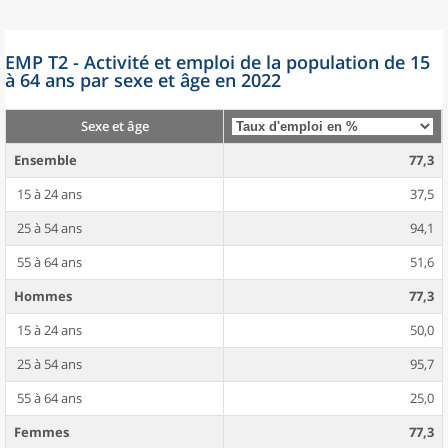
EMP T2 - Activité et emploi de la population de 15
à 64 ans par sexe et âge en 2022
Sexe et âge
Ensemble
77,3
15 à 24 ans
37,5
25 à 54 ans
94,1
55 à 64 ans
51,6
Hommes
77,3
15 à 24 ans
50,0
25 à 54 ans
95,7
55 à 64 ans
25,0
Femmes
77,3