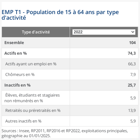
EMP T1 - Population de 15 à 64 ans par type
d'activité
Type d'activité
Ensemble
104
Actifs en %
74,3
Actifs ayant un emploi en %
66,3
Chômeurs en %
7,9
Inactifs en %
25,7
Élèves, étudiants et stagiaires
5,9
non rémunérés en %
Retraités ou préretraités en %
13,9
Autres inactifs en %
5,9
Sources : Insee, RP2011, RP2016 et RP2022, exploitations principales,
géographie au 01/01/2025.