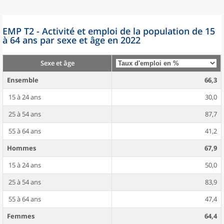
EMP T2 - Activité et emploi de la population de 15
à 64 ans par sexe et âge en 2022
Sexe et âge
Ensemble
66,3
15 à 24 ans
30,0
25 à 54 ans
87,7
55 à 64 ans
41,2
Hommes
67,9
15 à 24 ans
50,0
25 à 54 ans
83,9
55 à 64 ans
47,4
Femmes
64,4