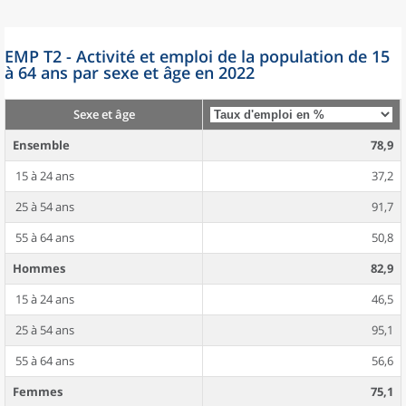
EMP T2 - Activité et emploi de la population de 15
à 64 ans par sexe et âge en 2022
Sexe et âge
Ensemble
78,9
15 à 24 ans
37,2
25 à 54 ans
91,7
55 à 64 ans
50,8
Hommes
82,9
15 à 24 ans
46,5
25 à 54 ans
95,1
55 à 64 ans
56,6
Femmes
75,1