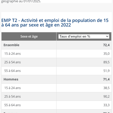
géographie au 01/01/2025.
EMP T2 - Activité et emploi de la population de 15
à 64 ans par sexe et âge en 2022
Sexe et âge
Ensemble
72,4
15 à 24 ans
35,0
25 à 54 ans
89,5
55 à 64 ans
51,9
Hommes
71,4
15 à 24 ans
38,5
25 à 54 ans
90,2
55 à 64 ans
33,3