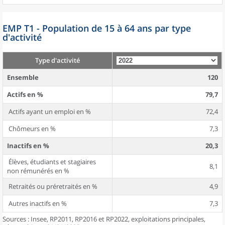
EMP T1 - Population de 15 à 64 ans par type
d'activité
Type d'activité
Ensemble
120
Actifs en %
79,7
Actifs ayant un emploi en %
72,4
Chômeurs en %
7,3
Inactifs en %
20,3
Élèves, étudiants et stagiaires
8,1
non rémunérés en %
Retraités ou préretraités en %
4,9
Autres inactifs en %
7,3
Sources : Insee, RP2011, RP2016 et RP2022, exploitations principales,