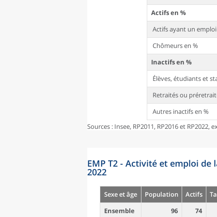
Actifs en %
Actifs ayant un emplo
Chômeurs en %
Inactifs en %
Élèves, étudiants et s
Retraités ou préretrai
Autres inactifs en %
Sources : Insee, RP2011, RP2016 et RP2022, ex
EMP T2 - Activité et emploi de 
2022
Sexe et âge
Population
Actifs
Ta
Ensemble
96
74