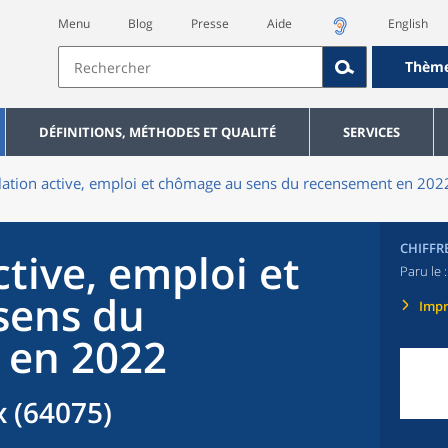
Menu
Blog
Presse
Aide
English
Thèm
DÉFINITIONS, MÉTHODES ET QUALITÉ
SERVICES
ation active, emploi et chômage au sens du recensement en 20
CHIFFR
tive, emploi et
Paru le 
sens du
Imp
 en 2022
 (64075)