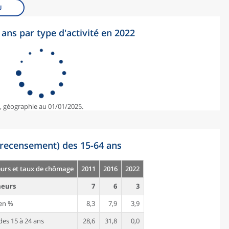
U
ans par type d'activité en 2022
e, géographie au 01/01/2025.
recensement) des 15-64 ans
rs et taux de chômage
2011
2016
2022
eurs
7
6
3
en %
8,3
7,9
3,9
es 15 à 24 ans
28,6
31,8
0,0