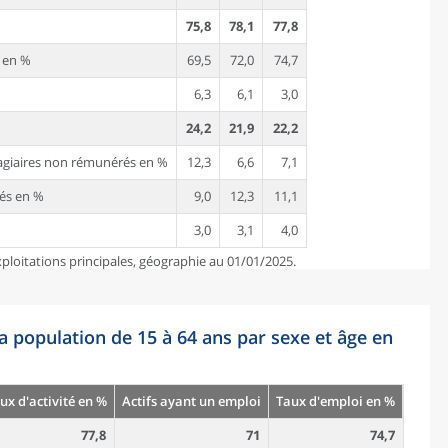
75,8
78,1
77,8
i en %
69,5
72,0
74,7
6,3
6,1
3,0
24,2
21,9
22,2
tagiaires non rémunérés en %
12,3
6,6
7,1
tés en %
9,0
12,3
11,1
3,0
3,1
4,0
ploitations principales, géographie au 01/01/2025.
la population de 15 à 64 ans par sexe et âge en
ux d'activité en %
Actifs ayant un emploi
Taux d'emploi en %
77,8
71
74,7