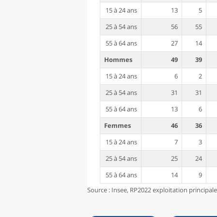
15 à 24 ans
13
5
25 à 54 ans
56
55
55 à 64 ans
27
14
Hommes
49
39
15 à 24 ans
6
2
25 à 54 ans
31
31
55 à 64 ans
13
6
Femmes
46
36
15 à 24 ans
7
3
25 à 54 ans
25
24
55 à 64 ans
14
9
Source : Insee, RP2022 exploitation principal