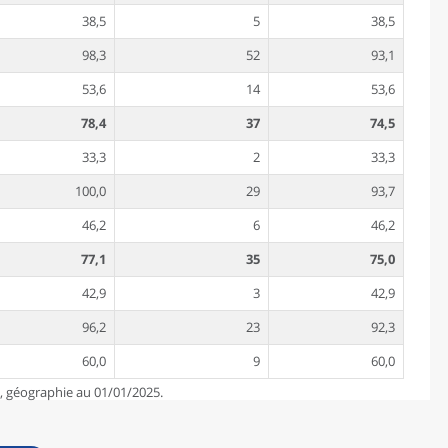
38,5
5
38,5
98,3
52
93,1
53,6
14
53,6
78,4
37
74,5
33,3
2
33,3
100,0
29
93,7
46,2
6
46,2
77,1
35
75,0
42,9
3
42,9
96,2
23
92,3
60,0
9
60,0
e, géographie au 01/01/2025.