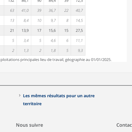
132
86,1
90
84,4
39
72,5
63
41,0
39
36,7
22
40,7
13
8,4
10
9,7
8
14,5
21
13,9
17
15,6
15
27,5
5
3,4
5
4,6
6
11,1
2
1,3
2
1,8
5
9,3
loitations principales lieu de travail, géographie au 01/01/2025.
Les mêmes résultats pour un autre
territoire
Nous suivre
Contac