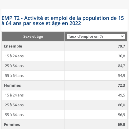
EMP T2 - Activité et emploi de la population de 15
à 64 ans par sexe et âge en 2022
Sexe et âge
Ensemble
70,7
15 à 24 ans
36,8
25 à 54 ans
84,7
55 à 64 ans
54,9
Hommes
72,3
15 à 24 ans
49,5
25 à 54 ans
86,0
55 à 64 ans
56,9
Femmes
69,0