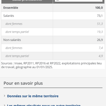
Ensemble
100,0
Salariés
73,1
dont femmes
51,3
dont temps partiel
19,3
Non-salariés
26,9
dont femmes
7,4
dont temps partiel
4,9
Sources : Insee, RP2011, RP2016 et RP2022, exploitations principales lieu
de travail, géographie au 01/01/2025.
Pour en savoir plus
Données sur le même territoire
Les mêmes résultats pour un autre territoire