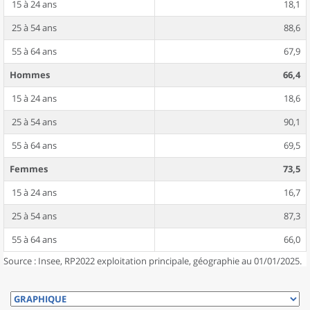
15 à 24 ans
18,1
25 à 54 ans
88,6
55 à 64 ans
67,9
Hommes
66,4
15 à 24 ans
18,6
25 à 54 ans
90,1
55 à 64 ans
69,5
Femmes
73,5
15 à 24 ans
16,7
25 à 54 ans
87,3
55 à 64 ans
66,0
Source : Insee, RP2022 exploitation principale, géographie au 01/01/2025.