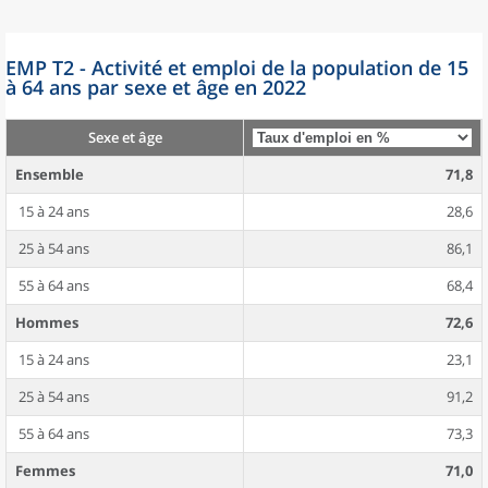
EMP T2 - Activité et emploi de la population de 15
à 64 ans par sexe et âge en 2022
Sexe et âge
Ensemble
71,8
15 à 24 ans
28,6
25 à 54 ans
86,1
55 à 64 ans
68,4
Hommes
72,6
15 à 24 ans
23,1
25 à 54 ans
91,2
55 à 64 ans
73,3
Femmes
71,0