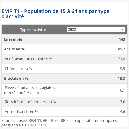
EMP T1 - Population de 15 à 64 ans par type
d'activité
Type d'activité
Ensemble
143
Actifs en %
81,7
Actifs ayant un emploi en %
71,8
Chômeurs en %
9,9
Inactifs en %
18,3
Élèves, étudiants et stagiaires
6,1
non rémunérés en %
Retraités ou préretraités en %
7,6
Autres inactifs en %
4,6
Sources : Insee, RP2011, RP2016 et RP2022, exploitations principales,
géographie au 01/01/2025.