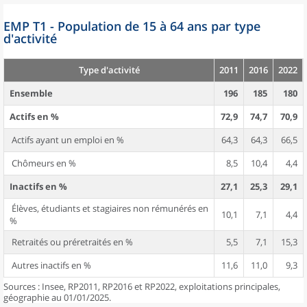
EMP T1 - Population de 15 à 64 ans par type
d'activité
Type d'activité
2011
2016
2022
Ensemble
196
185
180
Actifs en %
72,9
74,7
70,9
Actifs ayant un emploi en %
64,3
64,3
66,5
Chômeurs en %
8,5
10,4
4,4
Inactifs en %
27,1
25,3
29,1
Élèves, étudiants et stagiaires non rémunérés en
10,1
7,1
4,4
%
Retraités ou préretraités en %
5,5
7,1
15,3
Autres inactifs en %
11,6
11,0
9,3
Sources : Insee, RP2011, RP2016 et RP2022, exploitations principales,
géographie au 01/01/2025.