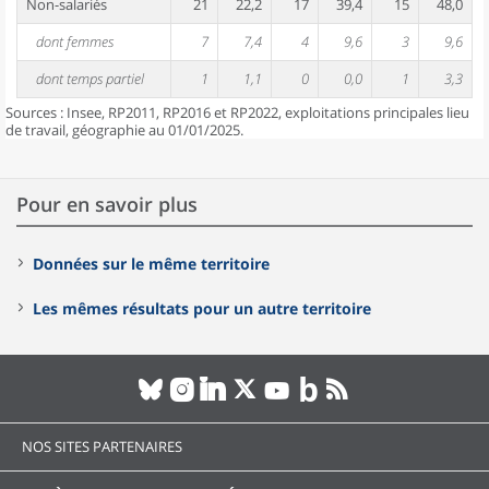
Non-salariés
21
22,2
17
39,4
15
48,0
dont femmes
7
7,4
4
9,6
3
9,6
dont temps partiel
1
1,1
0
0,0
1
3,3
Sources : Insee, RP2011, RP2016 et RP2022, exploitations principales lieu
de travail, géographie au 01/01/2025.
Pour en savoir plus
Données sur le même territoire
Les mêmes résultats pour un autre territoire
NOS SITES PARTENAIRES