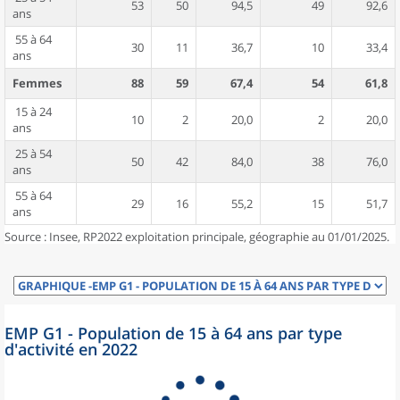
53
50
94,5
49
92,6
ans
55 à 64
30
11
36,7
10
33,4
ans
Femmes
88
59
67,4
54
61,8
15 à 24
10
2
20,0
2
20,0
ans
25 à 54
50
42
84,0
38
76,0
ans
55 à 64
29
16
55,2
15
51,7
ans
Source : Insee, RP2022 exploitation principale, géographie au 01/01/2025.
EMP G1 - Population de 15 à 64 ans par type
d'activité en 2022