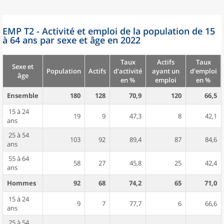
EMP T2 - Activité et emploi de la population de 15
à 64 ans par sexe et âge en 2022
Taux
Actifs
Taux
Sexe et
Population
Actifs
d'activité
ayant un
d'emploi
âge
en %
emploi
en %
Ensemble
180
128
70,9
120
66,5
15 à 24
19
9
47,3
8
42,1
ans
25 à 54
103
92
89,4
87
84,6
ans
55 à 64
58
27
45,8
25
42,4
ans
Hommes
92
68
74,2
65
71,0
15 à 24
9
7
77,7
6
66,6
ans
25 à 54