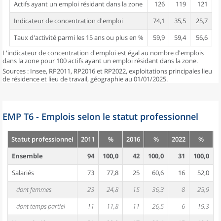
Actifs ayant un emploi résidant dans la zone
126
119
121
Indicateur de concentration d'emploi
74,1
35,5
25,7
Taux d'activité parmi les 15 ans ou plus en %
59,9
59,4
56,6
L'indicateur de concentration d'emploi est égal au nombre d'emplois
dans la zone pour 100 actifs ayant un emploi résidant dans la zone.
Sources : Insee, RP2011, RP2016 et RP2022, exploitations principales lieu
de résidence et lieu de travail, géographie au 01/01/2025.
EMP T6 - Emplois selon le statut professionnel
Statut professionnel
2011
%
2016
%
2022
%
Ensemble
94
100,0
42
100,0
31
100,0
Salariés
73
77,8
25
60,6
16
52,0
dont femmes
23
24,8
15
36,3
8
25,9
dont temps partiel
11
11,8
11
26,5
6
19,3