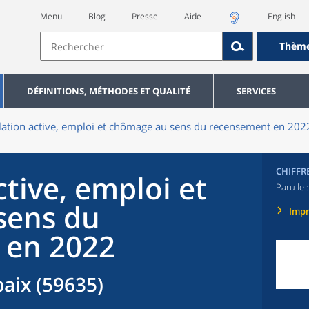
Menu
Blog
Presse
Aide
English
Thèm
DÉFINITIONS, MÉTHODES ET QUALITÉ
SERVICES
ation active, emploi et chômage au sens du recensement en 2
CHIFFR
tive, emploi et
Paru le 
sens du
Imp
 en 2022
ix (59635)