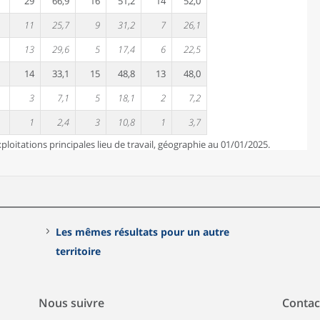
29
66,9
16
51,2
14
52,0
11
25,7
9
31,2
7
26,1
13
29,6
5
17,4
6
22,5
14
33,1
15
48,8
13
48,0
3
7,1
5
18,1
2
7,2
1
2,4
3
10,8
1
3,7
loitations principales lieu de travail, géographie au 01/01/2025.
Les mêmes résultats pour un autre
territoire
Nous suivre
Contac