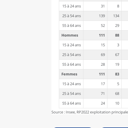
15 à 24 ans
31
8
25 à 54 ans
139
134
55 à 64 ans
52
29
Hommes
111
88
15 à 24 ans
15
3
25 à 54 ans
69
67
55 à 64 ans
28
19
Femmes
111
83
15 à 24 ans
17
5
25 à 54 ans
71
68
55 à 64 ans
24
10
Source : Insee, RP2022 exploitation principal