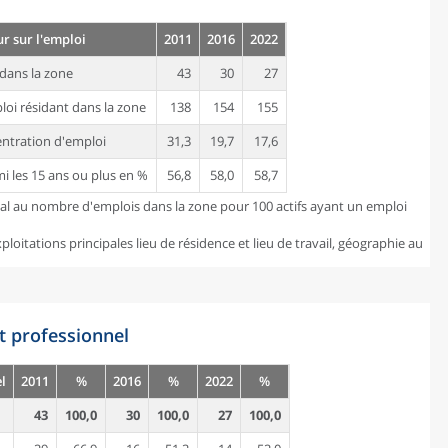
ur sur l'emploi
2011
2016
2022
dans la zone
43
30
27
loi résidant dans la zone
138
154
155
entration d'emploi
31,3
19,7
17,6
mi les 15 ans ou plus en %
56,8
58,0
58,7
gal au nombre d'emplois dans la zone pour 100 actifs ayant un emploi
loitations principales lieu de résidence et lieu de travail, géographie au
t professionnel
l
2011
%
2016
%
2022
%
43
100,0
30
100,0
27
100,0