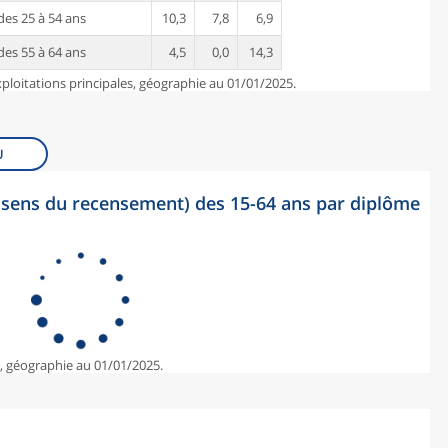
es 25 à 54 ans
10,3
7,8
6,9
es 55 à 64 ans
4,5
0,0
14,3
ploitations principales, géographie au 01/01/2025.
U
sens du recensement) des 15-64 ans par diplôme
e, géographie au 01/01/2025.