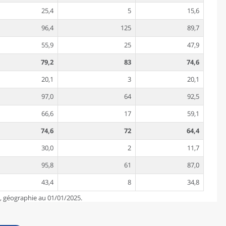
25,4
5
15,6
96,4
125
89,7
55,9
25
47,9
79,2
83
74,6
20,1
3
20,1
97,0
64
92,5
66,6
17
59,1
74,6
72
64,4
30,0
2
11,7
95,8
61
87,0
43,4
8
34,8
e, géographie au 01/01/2025.