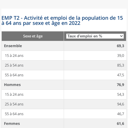
EMP T2 - Activité et emploi de la population de 15
à 64 ans par sexe et âge en 2022
Sexe et âge
Ensemble
69,3
15 à 24 ans
39,0
25 à 54 ans
85,3
55 à 64 ans
47,5
Hommes
76,9
15 à 24 ans
54,3
25 à 54 ans
94,6
55 à 64 ans
46,7
Femmes
61,6