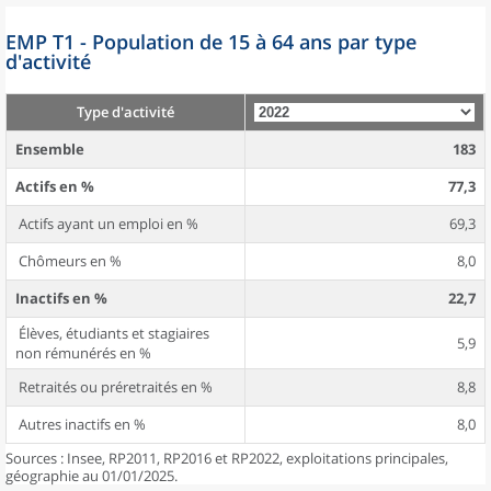
EMP T1 - Population de 15 à 64 ans par type
d'activité
Type d'activité
Ensemble
183
Actifs en %
77,3
Actifs ayant un emploi en %
69,3
Chômeurs en %
8,0
Inactifs en %
22,7
Élèves, étudiants et stagiaires
5,9
non rémunérés en %
Retraités ou préretraités en %
8,8
Autres inactifs en %
8,0
Sources : Insee, RP2011, RP2016 et RP2022, exploitations principales,
géographie au 01/01/2025.