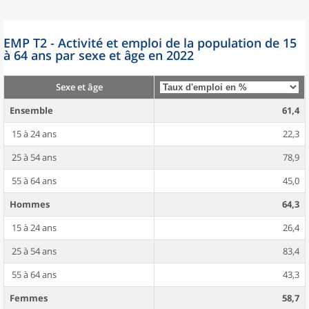
EMP T2 - Activité et emploi de la population de 15
à 64 ans par sexe et âge en 2022
Sexe et âge
Ensemble
61,4
15 à 24 ans
22,3
25 à 54 ans
78,9
55 à 64 ans
45,0
Hommes
64,3
15 à 24 ans
26,4
25 à 54 ans
83,4
55 à 64 ans
43,3
Femmes
58,7