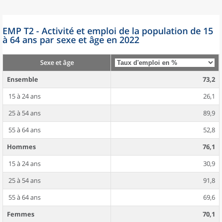
EMP T2 - Activité et emploi de la population de 15
à 64 ans par sexe et âge en 2022
Sexe et âge
Ensemble
73,2
15 à 24 ans
26,1
25 à 54 ans
89,9
55 à 64 ans
52,8
Hommes
76,1
15 à 24 ans
30,9
25 à 54 ans
91,8
55 à 64 ans
69,6
Femmes
70,1