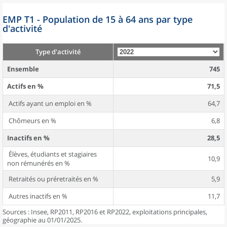
EMP T1 - Population de 15 à 64 ans par type
d'activité
Type d'activité
Ensemble
745
Actifs en %
71,5
Actifs ayant un emploi en %
64,7
Chômeurs en %
6,8
Inactifs en %
28,5
Élèves, étudiants et stagiaires
10,9
non rémunérés en %
Retraités ou préretraités en %
5,9
Autres inactifs en %
11,7
Sources : Insee, RP2011, RP2016 et RP2022, exploitations principales,
géographie au 01/01/2025.