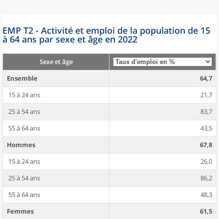
EMP T2 - Activité et emploi de la population de 15
à 64 ans par sexe et âge en 2022
Sexe et âge
Ensemble
64,7
15 à 24 ans
21,7
25 à 54 ans
83,7
55 à 64 ans
43,5
Hommes
67,8
15 à 24 ans
26,0
25 à 54 ans
86,2
55 à 64 ans
48,3
Femmes
61,5