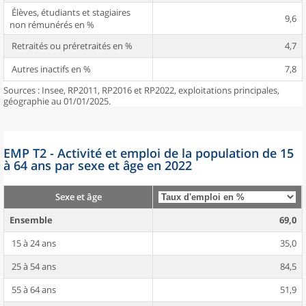
Élèves, étudiants et stagiaires
9,6
non rémunérés en %
Retraités ou préretraités en %
4,7
Autres inactifs en %
7,8
Sources : Insee, RP2011, RP2016 et RP2022, exploitations principales,
géographie au 01/01/2025.
EMP T2 - Activité et emploi de la population de 15
à 64 ans par sexe et âge en 2022
Sexe et âge
Ensemble
69,0
15 à 24 ans
35,0
25 à 54 ans
84,5
55 à 64 ans
51,9