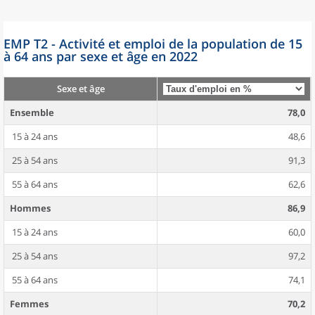
EMP T2 - Activité et emploi de la population de 15
à 64 ans par sexe et âge en 2022
Sexe et âge
Ensemble
78,0
15 à 24 ans
48,6
25 à 54 ans
91,3
55 à 64 ans
62,6
Hommes
86,9
15 à 24 ans
60,0
25 à 54 ans
97,2
55 à 64 ans
74,1
Femmes
70,2