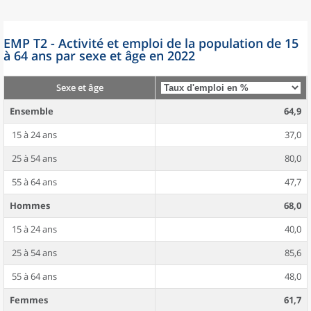
EMP T2 - Activité et emploi de la population de 15
à 64 ans par sexe et âge en 2022
Sexe et âge
Ensemble
64,9
15 à 24 ans
37,0
25 à 54 ans
80,0
55 à 64 ans
47,7
Hommes
68,0
15 à 24 ans
40,0
25 à 54 ans
85,6
55 à 64 ans
48,0
Femmes
61,7