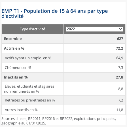
EMP T1 - Population de 15 à 64 ans par type
d'activité
Type d'activité
Ensemble
627
Actifs en %
72,2
Actifs ayant un emploi en %
64,9
Chômeurs en %
7,3
Inactifs en %
27,8
Élèves, étudiants et stagiaires
8,8
non rémunérés en %
Retraités ou préretraités en %
7,2
Autres inactifs en %
11,8
Sources : Insee, RP2011, RP2016 et RP2022, exploitations principales,
géographie au 01/01/2025.