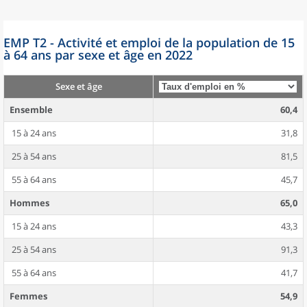
EMP T2 - Activité et emploi de la population de 15
à 64 ans par sexe et âge en 2022
Sexe et âge
Ensemble
60,4
15 à 24 ans
31,8
25 à 54 ans
81,5
55 à 64 ans
45,7
Hommes
65,0
15 à 24 ans
43,3
25 à 54 ans
91,3
55 à 64 ans
41,7
Femmes
54,9