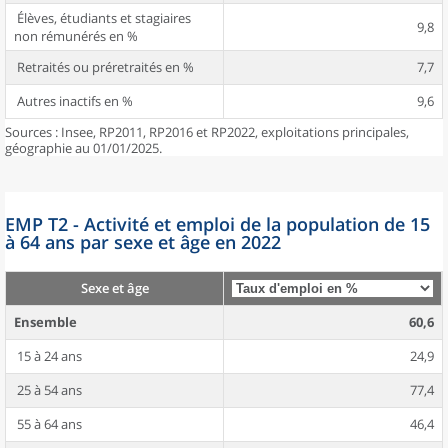
Élèves, étudiants et stagiaires
9,8
non rémunérés en %
Retraités ou préretraités en %
7,7
Autres inactifs en %
9,6
Sources : Insee, RP2011, RP2016 et RP2022, exploitations principales,
géographie au 01/01/2025.
EMP T2 - Activité et emploi de la population de 15
à 64 ans par sexe et âge en 2022
Sexe et âge
Ensemble
60,6
15 à 24 ans
24,9
25 à 54 ans
77,4
55 à 64 ans
46,4