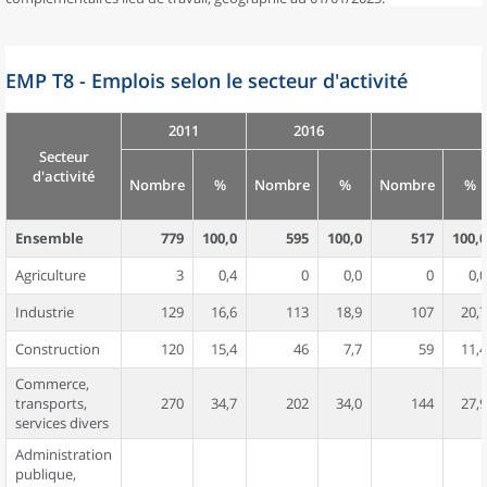
EMP T8 - Emplois selon le secteur d'activité
2011
2016
Secteur
d'activité
Nombre
%
Nombre
%
Nombre
%
Ensemble
779
100,0
595
100,0
517
100,0
Agriculture
3
0,4
0
0,0
0
0,0
Industrie
129
16,6
113
18,9
107
20,7
Construction
120
15,4
46
7,7
59
11,4
Commerce,
transports,
270
34,7
202
34,0
144
27,9
services divers
Administration
publique,