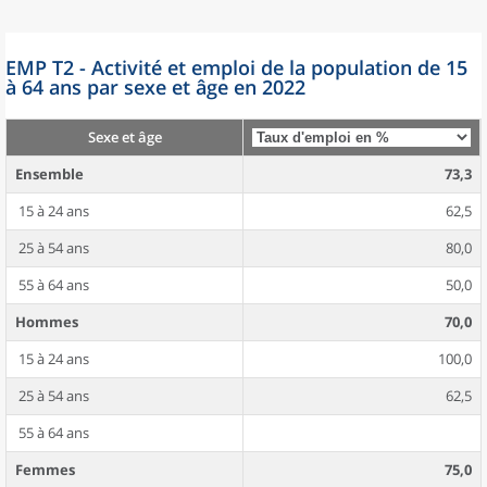
EMP T2 - Activité et emploi de la population de 15
à 64 ans par sexe et âge en 2022
Sexe et âge
Ensemble
73,3
15 à 24 ans
62,5
25 à 54 ans
80,0
55 à 64 ans
50,0
Hommes
70,0
15 à 24 ans
100,0
25 à 54 ans
62,5
55 à 64 ans
Femmes
75,0