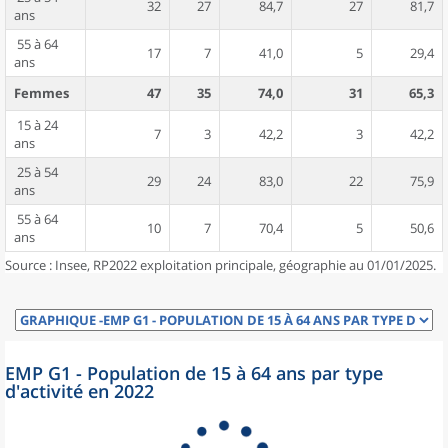
32
27
84,7
27
81,7
ans
55 à 64
17
7
41,0
5
29,4
ans
Femmes
47
35
74,0
31
65,3
15 à 24
7
3
42,2
3
42,2
ans
25 à 54
29
24
83,0
22
75,9
ans
55 à 64
10
7
70,4
5
50,6
ans
Source : Insee, RP2022 exploitation principale, géographie au 01/01/2025.
EMP G1 - Population de 15 à 64 ans par type
d'activité en 2022