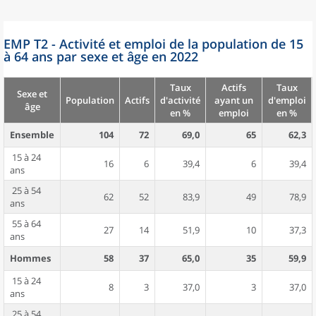
EMP T2 - Activité et emploi de la population de 15
à 64 ans par sexe et âge en 2022
Taux
Actifs
Taux
Sexe et
Population
Actifs
d'activité
ayant un
d'emploi
âge
en %
emploi
en %
Ensemble
104
72
69,0
65
62,3
15 à 24
16
6
39,4
6
39,4
ans
25 à 54
62
52
83,9
49
78,9
ans
55 à 64
27
14
51,9
10
37,3
ans
Hommes
58
37
65,0
35
59,9
15 à 24
8
3
37,0
3
37,0
ans
25 à 54