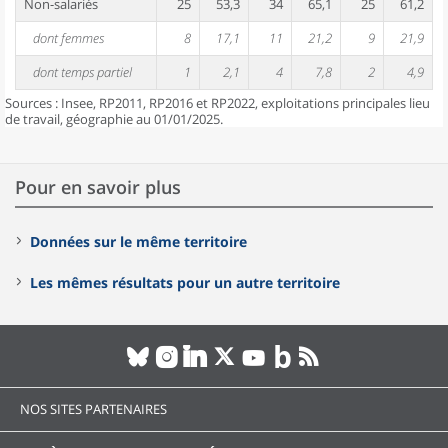
Non-salariés
25
53,3
34
65,1
25
61,2
dont femmes
8
17,1
11
21,2
9
21,9
dont temps partiel
1
2,1
4
7,8
2
4,9
Sources : Insee, RP2011, RP2016 et RP2022, exploitations principales lieu
de travail, géographie au 01/01/2025.
Pour en savoir plus
Données sur le même territoire
Les mêmes résultats pour un autre territoire
NOS SITES PARTENAIRES