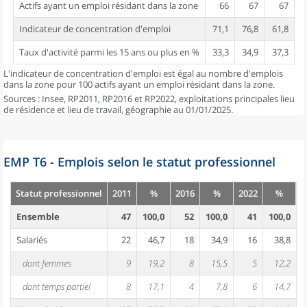
Actifs ayant un emploi résidant dans la zone
66
67
67
Indicateur de concentration d'emploi
71,1
76,8
61,8
Taux d'activité parmi les 15 ans ou plus en %
33,3
34,9
37,3
L'indicateur de concentration d'emploi est égal au nombre d'emplois
dans la zone pour 100 actifs ayant un emploi résidant dans la zone.
Sources : Insee, RP2011, RP2016 et RP2022, exploitations principales lieu
de résidence et lieu de travail, géographie au 01/01/2025.
EMP T6 - Emplois selon le statut professionnel
Statut professionnel
2011
%
2016
%
2022
%
Ensemble
47
100,0
52
100,0
41
100,0
Salariés
22
46,7
18
34,9
16
38,8
dont femmes
9
19,2
8
15,5
5
12,2
dont temps partiel
8
17,1
4
7,8
6
14,7