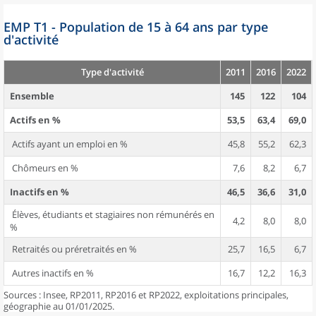
EMP T1 - Population de 15 à 64 ans par type
d'activité
Type d'activité
2011
2016
2022
Ensemble
145
122
104
Actifs en %
53,5
63,4
69,0
Actifs ayant un emploi en %
45,8
55,2
62,3
Chômeurs en %
7,6
8,2
6,7
Inactifs en %
46,5
36,6
31,0
Élèves, étudiants et stagiaires non rémunérés en
4,2
8,0
8,0
%
Retraités ou préretraités en %
25,7
16,5
6,7
Autres inactifs en %
16,7
12,2
16,3
Sources : Insee, RP2011, RP2016 et RP2022, exploitations principales,
géographie au 01/01/2025.