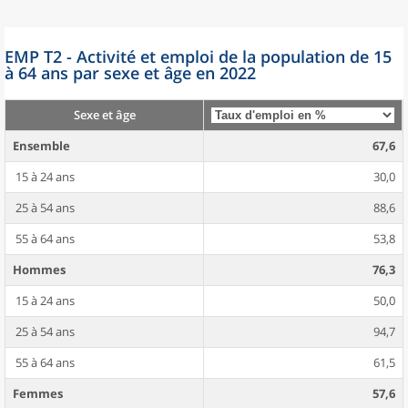
EMP T2 - Activité et emploi de la population de 15
à 64 ans par sexe et âge en 2022
Sexe et âge
Ensemble
67,6
15 à 24 ans
30,0
25 à 54 ans
88,6
55 à 64 ans
53,8
Hommes
76,3
15 à 24 ans
50,0
25 à 54 ans
94,7
55 à 64 ans
61,5
Femmes
57,6