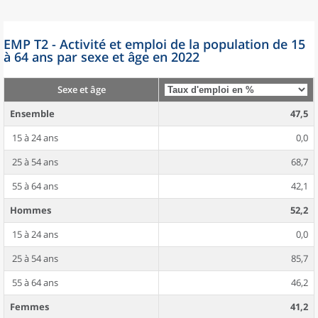
EMP T2 - Activité et emploi de la population de 15
à 64 ans par sexe et âge en 2022
Sexe et âge
Ensemble
47,5
15 à 24 ans
0,0
25 à 54 ans
68,7
55 à 64 ans
42,1
Hommes
52,2
15 à 24 ans
0,0
25 à 54 ans
85,7
55 à 64 ans
46,2
Femmes
41,2