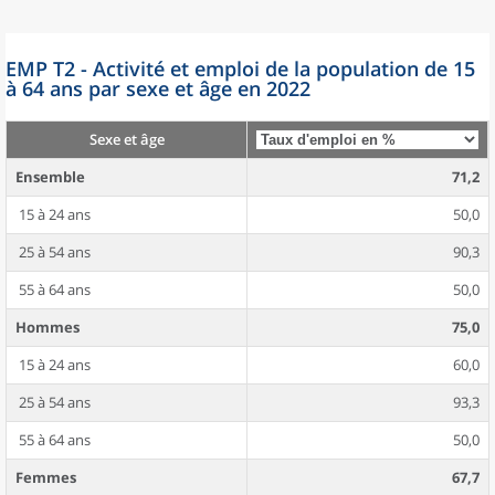
EMP T2 - Activité et emploi de la population de 15
à 64 ans par sexe et âge en 2022
Sexe et âge
Ensemble
71,2
15 à 24 ans
50,0
25 à 54 ans
90,3
55 à 64 ans
50,0
Hommes
75,0
15 à 24 ans
60,0
25 à 54 ans
93,3
55 à 64 ans
50,0
Femmes
67,7