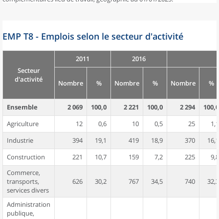
EMP T8 - Emplois selon le secteur d'activité
2011
2016
Secteur
d'activité
Nombre
%
Nombre
%
Nombre
%
Ensemble
2 069
100,0
2 221
100,0
2 294
100,0
Agriculture
12
0,6
10
0,5
25
1,1
Industrie
394
19,1
419
18,9
370
16,1
Construction
221
10,7
159
7,2
225
9,8
Commerce,
transports,
626
30,2
767
34,5
740
32,3
services divers
Administration
publique,