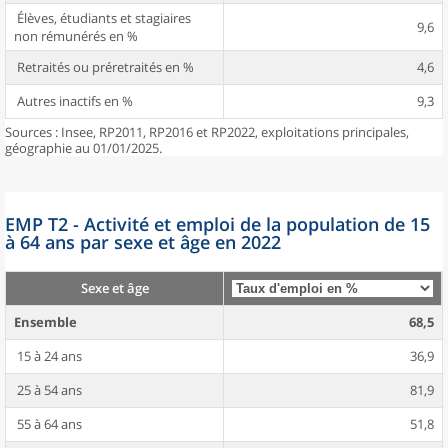
Élèves, étudiants et stagiaires
9,6
non rémunérés en %
Retraités ou préretraités en %
4,6
Autres inactifs en %
9,3
Sources : Insee, RP2011, RP2016 et RP2022, exploitations principales,
géographie au 01/01/2025.
EMP T2 - Activité et emploi de la population de 15
à 64 ans par sexe et âge en 2022
Sexe et âge
Ensemble
68,5
15 à 24 ans
36,9
25 à 54 ans
81,9
55 à 64 ans
51,8