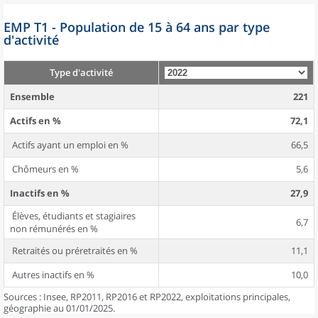
EMP T1 - Population de 15 à 64 ans par type
d'activité
Type d'activité
Ensemble
221
Actifs en %
72,1
Actifs ayant un emploi en %
66,5
Chômeurs en %
5,6
Inactifs en %
27,9
Élèves, étudiants et stagiaires
6,7
non rémunérés en %
Retraités ou préretraités en %
11,1
Autres inactifs en %
10,0
Sources : Insee, RP2011, RP2016 et RP2022, exploitations principales,
géographie au 01/01/2025.