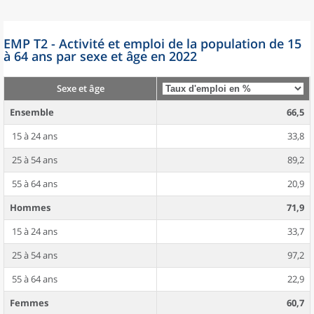
EMP T2 - Activité et emploi de la population de 15
à 64 ans par sexe et âge en 2022
Sexe et âge
Ensemble
66,5
15 à 24 ans
33,8
25 à 54 ans
89,2
55 à 64 ans
20,9
Hommes
71,9
15 à 24 ans
33,7
25 à 54 ans
97,2
55 à 64 ans
22,9
Femmes
60,7