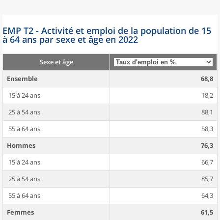
EMP T2 - Activité et emploi de la population de 15
à 64 ans par sexe et âge en 2022
Sexe et âge
Ensemble
68,8
15 à 24 ans
18,2
25 à 54 ans
88,1
55 à 64 ans
58,3
Hommes
76,3
15 à 24 ans
66,7
25 à 54 ans
85,7
55 à 64 ans
64,3
Femmes
61,5