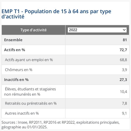
EMP T1 - Population de 15 à 64 ans par type
d'activité
Type d'activité
Ensemble
81
Actifs en %
72,7
Actifs ayant un emploi en %
68,8
Chômeurs en %
3,9
Inactifs en %
27,3
Élèves, étudiants et stagiaires
10,4
non rémunérés en %
Retraités ou préretraités en %
7,8
Autres inactifs en %
9,1
Sources : Insee, RP2011, RP2016 et RP2022, exploitations principales,
géographie au 01/01/2025.